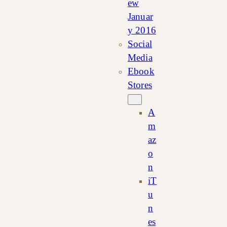
ew
Januar
y 2016
Social
Media
Ebook
Stores
A
m
az
o
n
iT
u
n
es