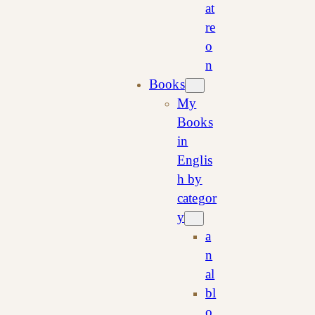
at
re
o
n
Books
My
Books
in
Englis
h by
categor
y
a
n
al
bl
o