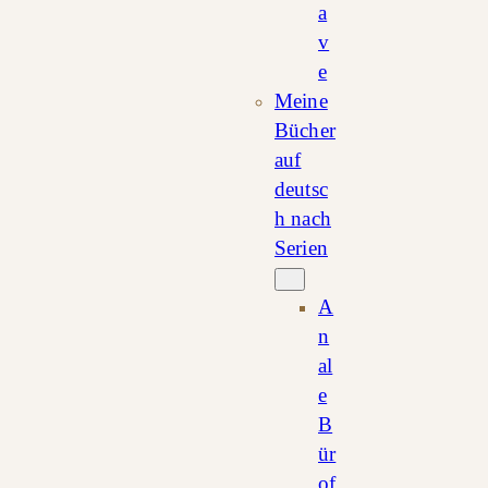
a
v
e
Meine
Bücher
auf
deutsc
h nach
Serien
A
n
al
e
B
ür
of