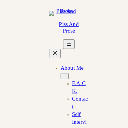
Skip
to
content
Piss And
Prose
About Me
F.A.C
K.
Contac
t
Self
Intervi