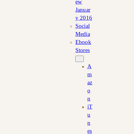
ew
Januar
y 2016
Social
Media
Ebook
Stores
A
m
az
o
n
iT
u
n
es