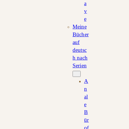
a
v
e
Meine
Bücher
auf
deutsc
h nach
Serien
A
n
al
e
B
ür
of