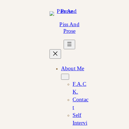
Skip
to
content
Piss And
Prose
About Me
F.A.C
K.
Contac
t
Self
Intervi