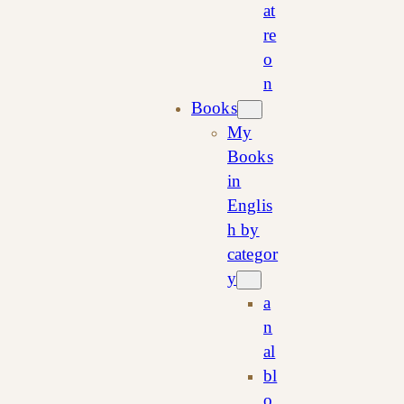
at
re
o
n
Books
My
Books
in
Englis
h by
categor
y
a
n
al
bl
o