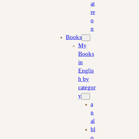
at
re
o
n
Books
My
Books
in
Englis
h by
categor
y
a
n
al
bl
o