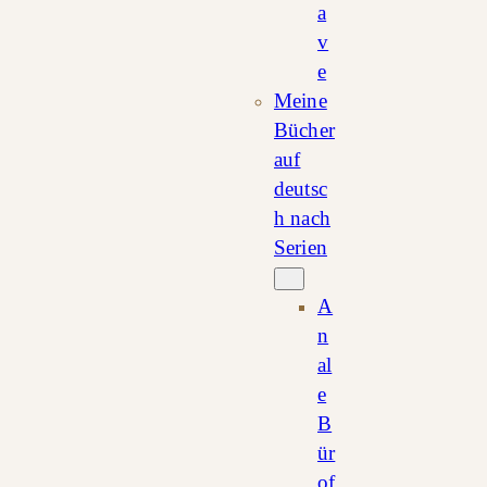
a
v
e
Meine
Bücher
auf
deutsc
h nach
Serien
A
n
al
e
B
ür
of