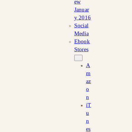
ew
Januar
y 2016
Social
Media
Ebook
Stores
A
m
az
o
n
iT
u
n
es