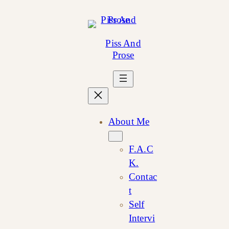
Skip
to
content
Piss And
Prose
About Me
F.A.C
K.
Contac
t
Self
Intervi