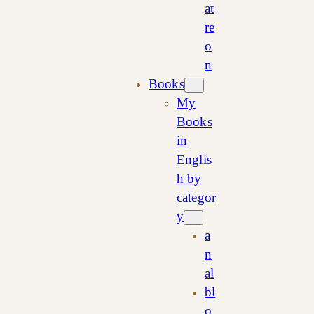
at
re
o
n
Books
My
Books
in
Englis
h by
categor
y
a
n
al
bl
o