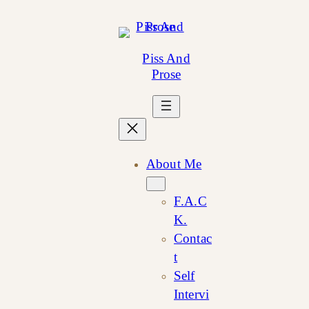
Skip
to
content
Piss And
Prose
About Me
F.A.C
K.
Contac
t
Self
Intervi