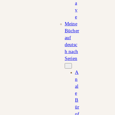
a
v
e
Meine
Bücher
auf
deutsc
h nach
Serien
A
n
al
e
B
ür
of