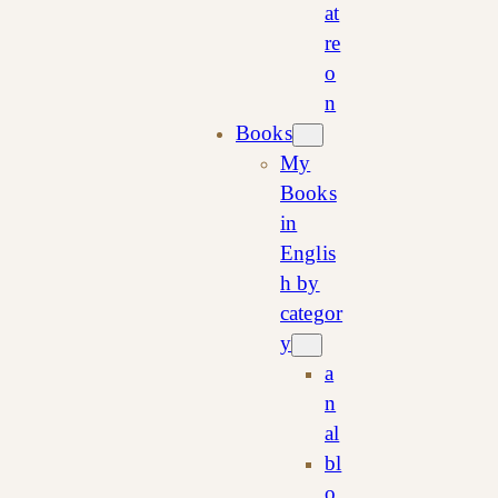
at
re
o
n
Books
My
Books
in
Englis
h by
categor
y
a
n
al
bl
o