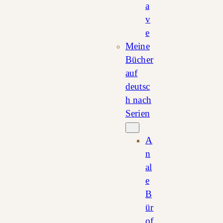
a
v
e
Meine
Bücher
auf
deutsc
h nach
Serien
A
n
al
e
B
ür
of