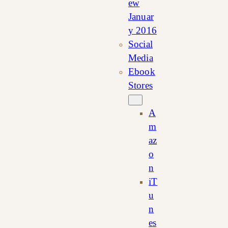
ew
Januar
y 2016
Social
Media
Ebook
Stores
A
m
az
o
n
iT
u
n
es