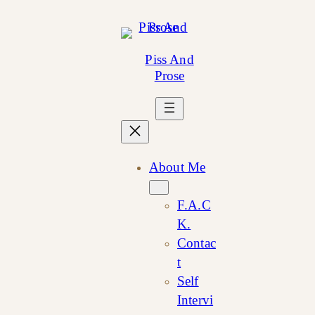
Skip
to
content
Piss And
Prose
About Me
F.A.C
K.
Contac
t
Self
Intervi