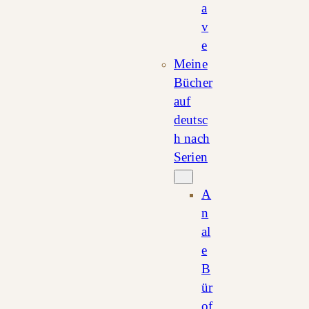
a
v
e
Meine
Bücher
auf
deutsc
h nach
Serien
A
n
al
e
B
ür
of