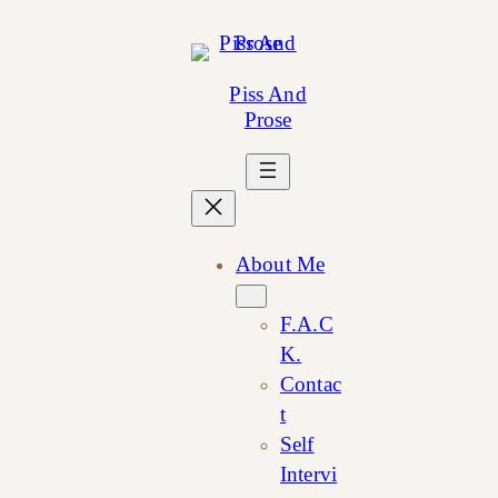
Skip
to
content
Piss And
Prose
About Me
F.A.C
K.
Contac
t
Self
Intervi