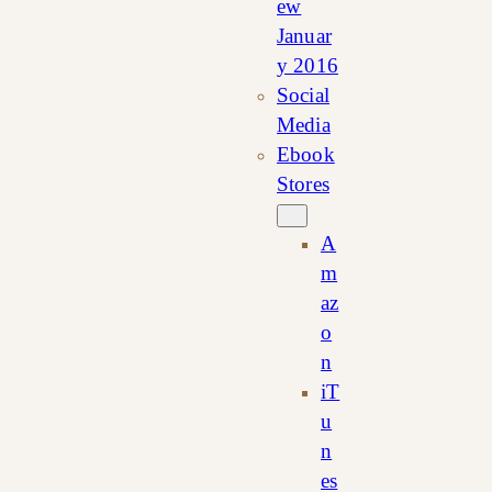
ew
Januar
y 2016
Social
Media
Ebook
Stores
A
m
az
o
n
iT
u
n
es