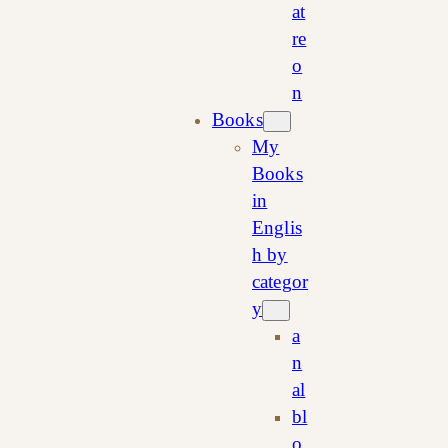
at
re
o
n
Books
My
Books
in
Englis
h by
categor
y
a
n
al
bl
o