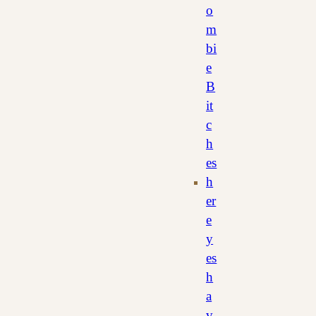
o
m
bi
e
B
it
c
h
es
h
er
e
y
es
h
a
v