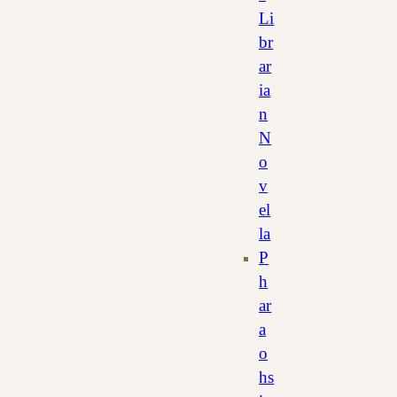
Li
br
ar
ia
n
N
o
v
el
la
P
h
ar
a
o
hs