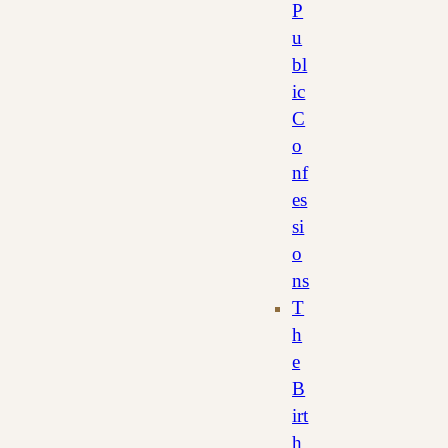
P
u
bl
ic
C
o
nf
es
si
o
ns
T
h
e
B
irt
h