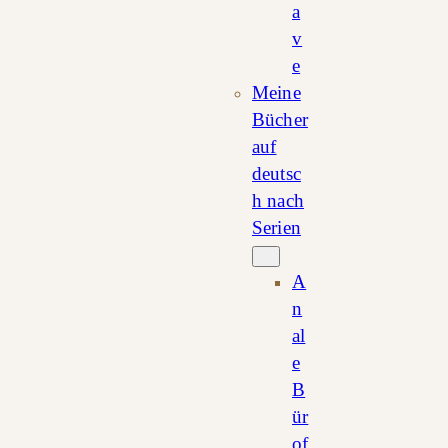
a
v
e
Meine
Bücher
auf
deutsc
h nach
Serien
A
n
al
e
B
ür
of