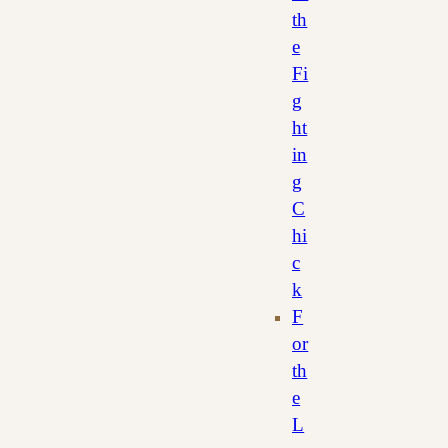
th
e
Fi
g
ht
in
g
C
hi
c
k
F
or
th
e
L