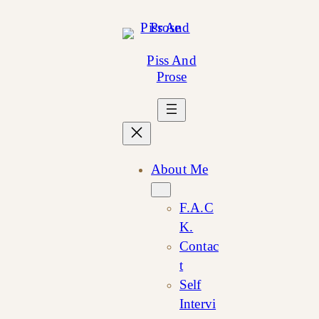
Skip
to
content
Piss And
Prose
About Me
F.A.C
K.
Contac
t
Self
Intervi