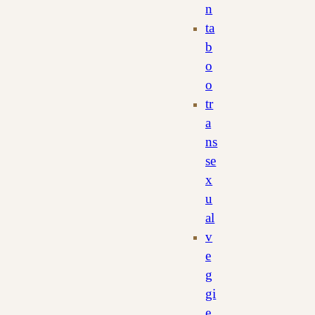
n
ta
b
o
o
tr
a
ns
se
x
u
al
v
e
g
gi
e