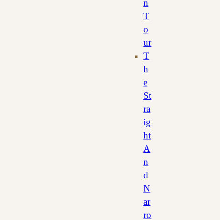
n
T
o
ur
T
h
e
St
ra
ig
ht
A
n
d
N
ar
ro