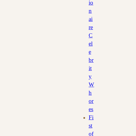
io
n
ai
re
C
el
e
br
it
y
W
h
or
es
Fi
st
of