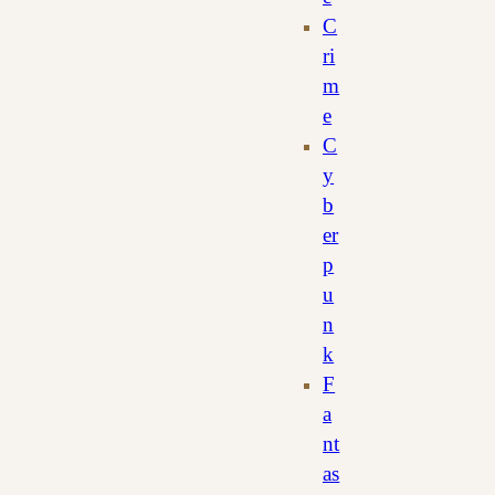
C
ri
m
e
C
y
b
er
p
u
n
k
F
a
nt
as