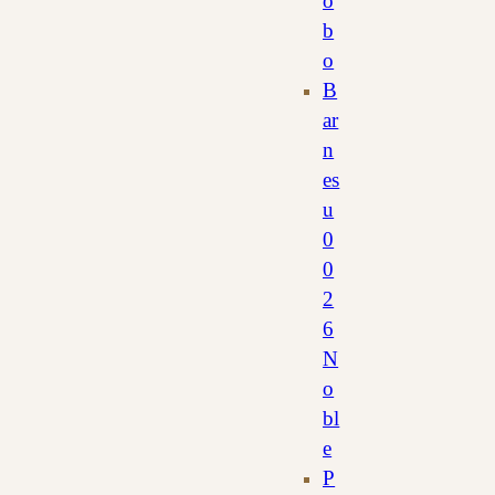
o
b
o
B
ar
n
es
u
0
0
2
6
N
o
bl
e
P