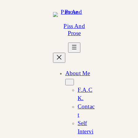
Skip
to
content
Piss And
Prose
About Me
F.A.C
K.
Contac
t
Self
Intervi