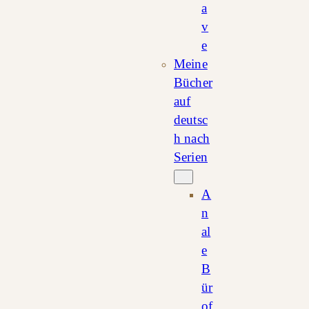
a
v
e
Meine
Bücher
auf
deutsc
h nach
Serien
A
n
al
e
B
ür
of