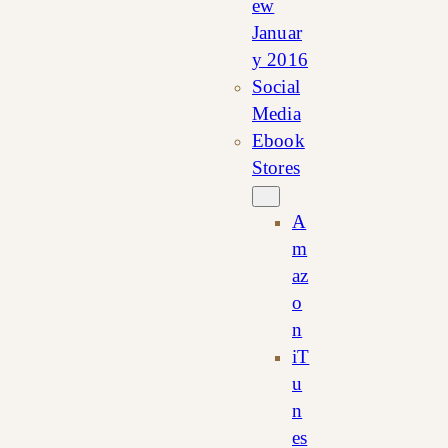
ew
Januar
y 2016
Social
Media
Ebook
Stores
A
m
az
o
n
iT
u
n
es