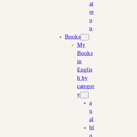
at
re
o
n
Books
My
Books
in
Englis
h by
categor
y
a
n
al
bl
o