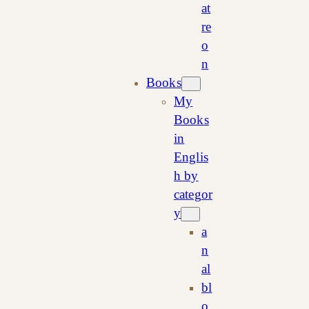
at
re
o
n
Books
My
Books
in
Englis
h by
categor
y
a
n
al
bl
o