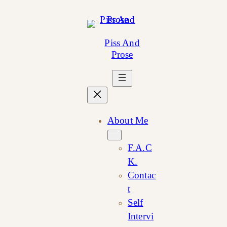
Skip
to
content
Piss And
Prose
About Me
F.A.C
K.
Contac
t
Self
Intervi