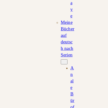
a
v
e
Meine
Bücher
auf
deutsc
h nach
Serien
A
n
al
e
B
ür
of