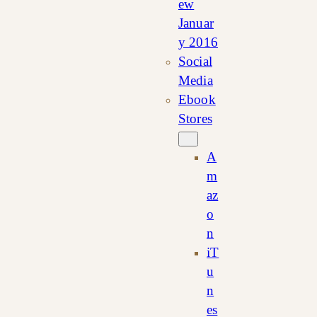
ew
Januar
y 2016
Social
Media
Ebook
Stores
A
m
az
o
n
iT
u
n
es