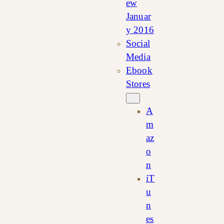
ew
Januar
y 2016
Social
Media
Ebook
Stores
A
m
az
o
n
iT
u
n
es