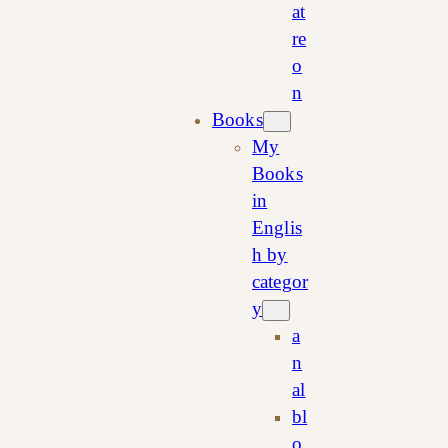
at
re
o
n
Books
My
Books
in
Englis
h by
categor
y
a
n
al
bl
o