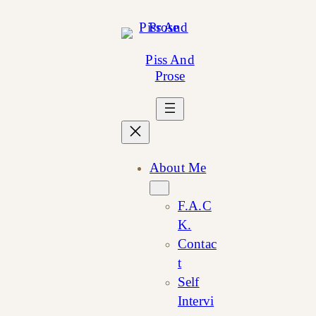
Skip
to
content
Piss And
Prose
About Me
F.A.C
K.
Contac
t
Self
Intervi