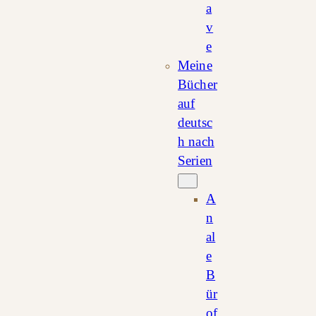
a
v
e
Meine
Bücher
auf
deutsc
h nach
Serien
A
n
al
e
B
ür
of